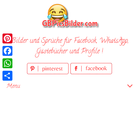
Skip
to
content
Bilder und Sprüche für Facebook, WhatsApp,
Pinterest
Gästebücher und Profile !
Facebook
WhatsApp
Teilen
Menu