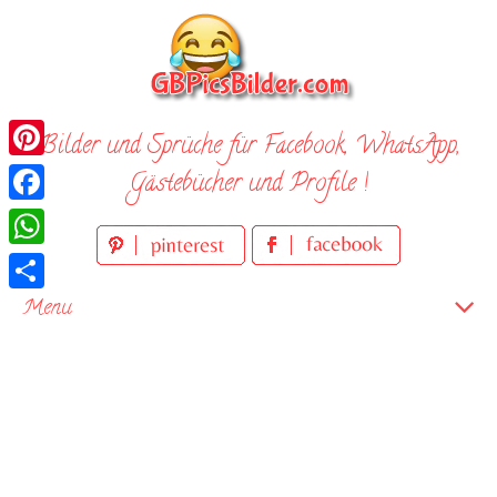
Skip
to
content
Bilder und Sprüche für Facebook, WhatsApp,
Pinterest
Gästebücher und Profile !
Facebook
WhatsApp
Teilen
Menu