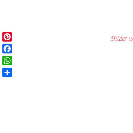
Skip
to
content
Bilder u
Pinterest
Facebook
WhatsApp
Teilen