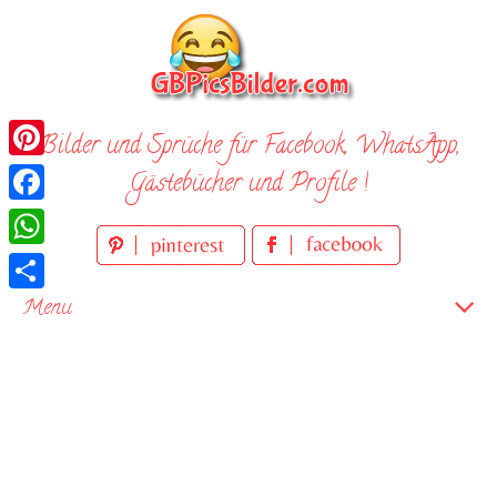
Skip
to
content
Bilder und Sprüche für Facebook, WhatsApp,
Pinterest
Gästebücher und Profile !
Facebook
WhatsApp
Teilen
Menu