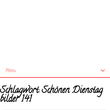
Menu
Startseite
Schlagwort:
Schönen Dienstag
Neue Bilder
bilder 141