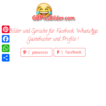
Skip
to
content
Bilder und Sprüche für Facebook, WhatsApp,
Pinterest
Gästebücher und Profile !
Facebook
WhatsApp
Teilen