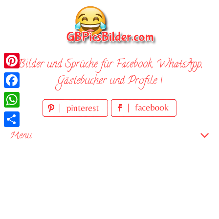
Skip
to
content
Bilder und Sprüche für Facebook, WhatsApp,
Pinterest
Gästebücher und Profile !
Facebook
WhatsApp
Teilen
Menu