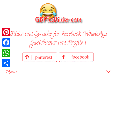
Skip
to
content
Bilder und Sprüche für Facebook, WhatsApp,
Pinterest
Gästebücher und Profile !
Facebook
WhatsApp
Teilen
Menu