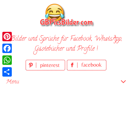
Skip
to
content
Bilder und Sprüche für Facebook, WhatsApp,
Pinterest
Gästebücher und Profile !
Facebook
WhatsApp
Teilen
Menu