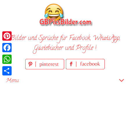
Skip
to
content
Bilder und Sprüche für Facebook, WhatsApp,
Pinterest
Gästebücher und Profile !
Facebook
WhatsApp
Teilen
Menu