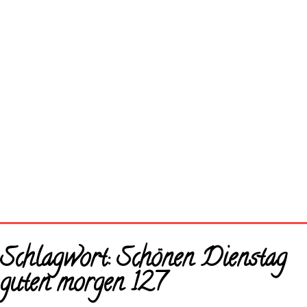
Startseite
Schlagwort:
Schönen Dienstag
Neue Bilder
guten morgen 127