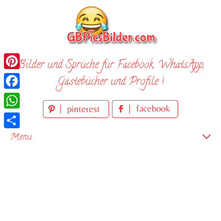
Skip
to
content
Bilder und Sprüche für Facebook, WhatsApp,
Pinterest
Gästebücher und Profile !
Facebook
WhatsApp
Teilen
Menu