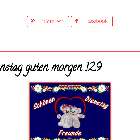
nstag guten morgen 129