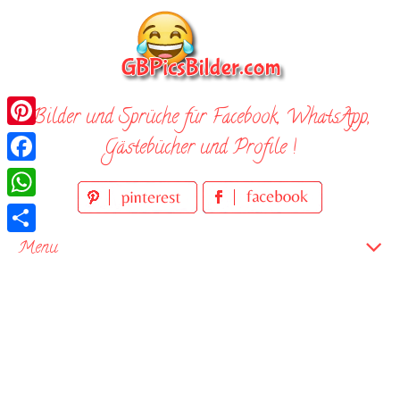
Skip
to
content
Bilder und Sprüche für Facebook, WhatsApp,
Pinterest
Gästebücher und Profile !
Facebook
WhatsApp
Teilen
Menu