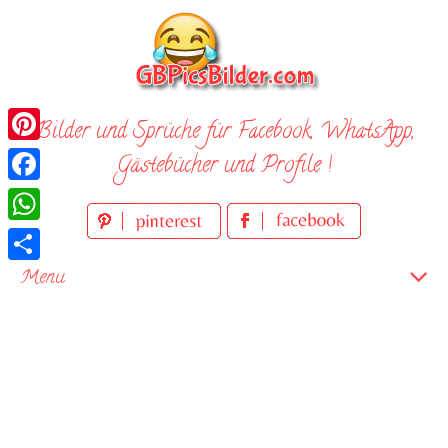
Skip
to
content
Bilder und Sprüche für Facebook, WhatsApp,
Pinterest
Gästebücher und Profile !
Facebook
WhatsApp
Teilen
Menu