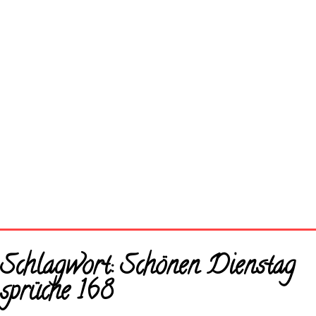
Startseite
Schlagwort:
Schönen Dienstag
Neue Bilder
sprüche 168