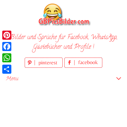
Skip
to
content
Bilder und Sprüche für Facebook, WhatsApp,
Pinterest
Gästebücher und Profile !
Facebook
WhatsApp
Teilen
Menu