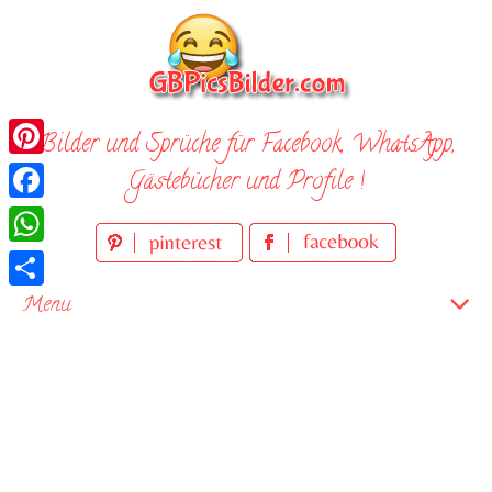
Skip
to
content
Bilder und Sprüche für Facebook, WhatsApp,
Pinterest
Gästebücher und Profile !
Facebook
WhatsApp
Teilen
Menu