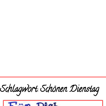
Startseite
Schlagwort:
Schönen Dienstag
Neue Bilder