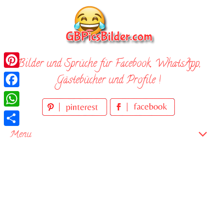
Skip
to
content
Bilder und Sprüche für Facebook, WhatsApp,
Pinterest
Gästebücher und Profile !
Facebook
WhatsApp
Teilen
Menu