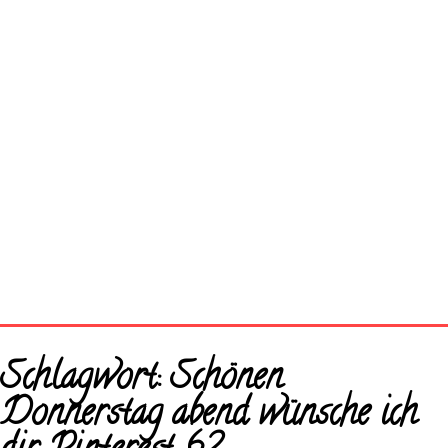
Startseite
Schlagwort:
Schönen
Neue Bilder
Donnerstag abend wünsche ich