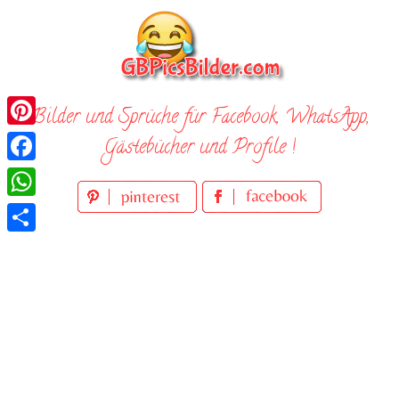
Skip
to
content
Bilder und Sprüche für Facebook, WhatsApp,
Pinterest
Gästebücher und Profile !
Facebook
WhatsApp
Teilen