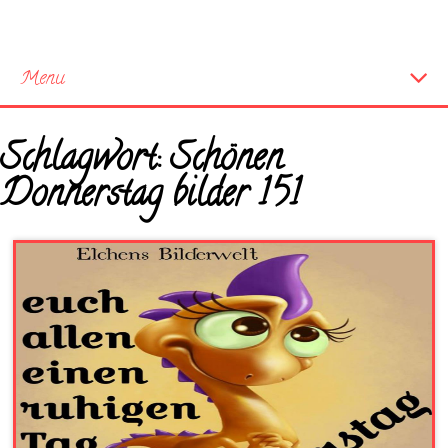
Menu
Startseite
Schlagwort:
Schönen
Neue Bilder
Donnerstag bilder 151