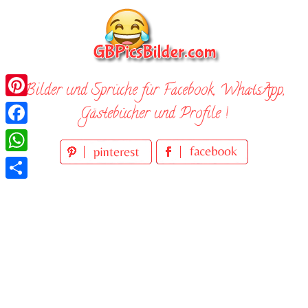
Skip
to
content
Bilder und Sprüche für Facebook, WhatsApp,
Pinterest
Gästebücher und Profile !
Facebook
WhatsApp
Teilen