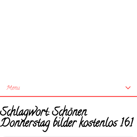
Menu
Startseite
Schlagwort:
Schönen
Neue Bilder
Donnerstag bilder kostenlos 161