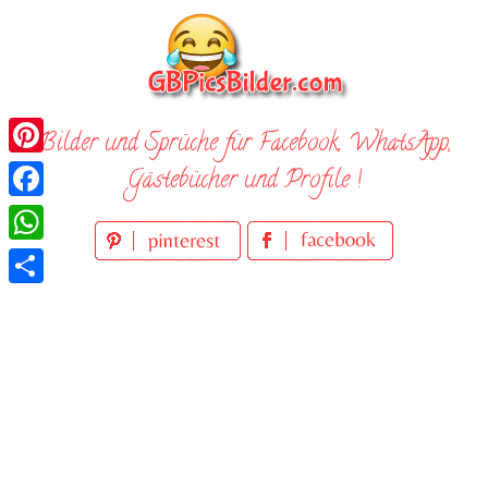
Skip
to
content
Bilder und Sprüche für Facebook, WhatsApp,
Pinterest
Gästebücher und Profile !
Facebook
WhatsApp
Teilen