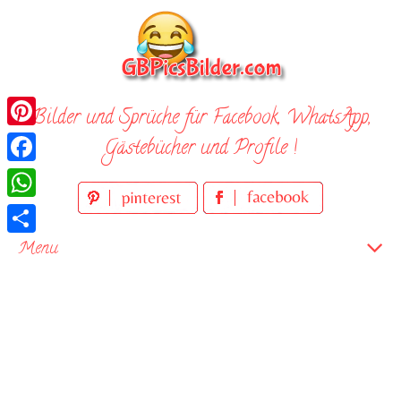
Skip
to
content
Bilder und Sprüche für Facebook, WhatsApp,
Pinterest
Gästebücher und Profile !
Facebook
WhatsApp
Teilen
Menu