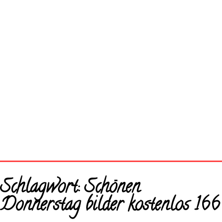
Startseite
Schlagwort:
Schönen
Neue Bilder
Donnerstag bilder kostenlos 166