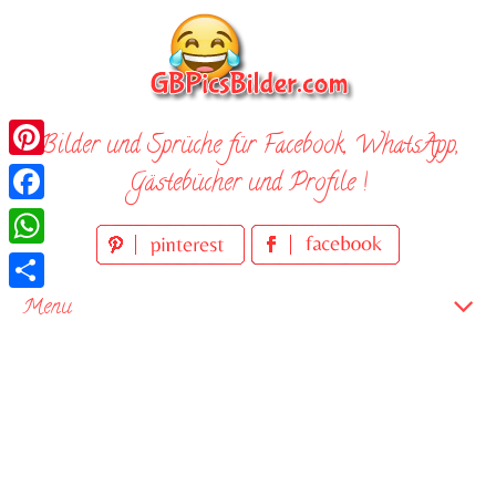
Skip
to
content
Bilder und Sprüche für Facebook, WhatsApp,
Pinterest
Gästebücher und Profile !
Facebook
WhatsApp
Teilen
Menu