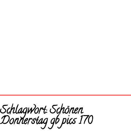
Startseite
Schlagwort:
Schönen
Neue Bilder
Donnerstag gb pics 170