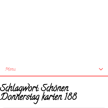
Menu
Startseite
Schlagwort:
Schönen
Neue Bilder
Donnerstag karten 188