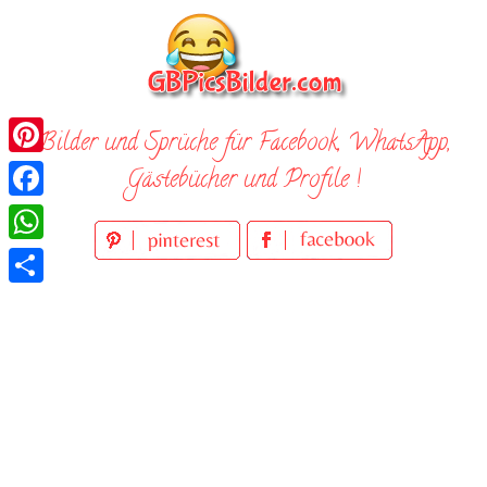
Skip
to
content
Bilder und Sprüche für Facebook, WhatsApp,
Pinterest
Gästebücher und Profile !
Facebook
WhatsApp
Teilen