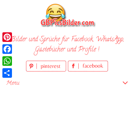
Skip
to
content
Bilder und Sprüche für Facebook, WhatsApp,
Pinterest
Gästebücher und Profile !
Facebook
WhatsApp
Teilen
Menu