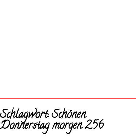
Startseite
Schlagwort:
Schönen
Neue Bilder
Donnerstag morgen 256