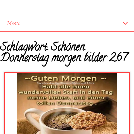
Menu
Startseite
Schlagwort:
Schönen
Neue Bilder
Donnerstag morgen bilder 267