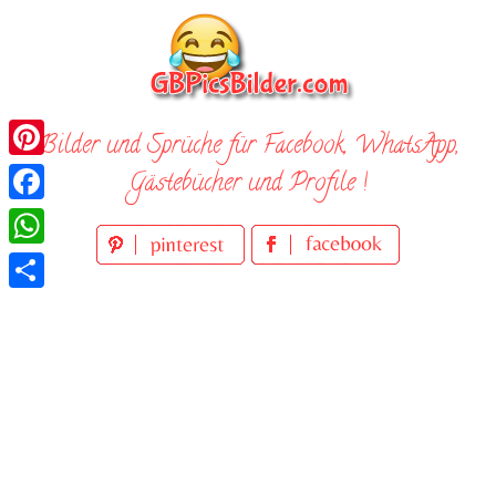
Skip
to
content
Bilder und Sprüche für Facebook, WhatsApp,
Pinterest
Gästebücher und Profile !
Facebook
WhatsApp
Teilen