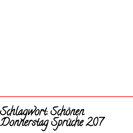
Startseite
Schlagwort:
Schönen
Neue Bilder
Donnerstag Sprüche 207