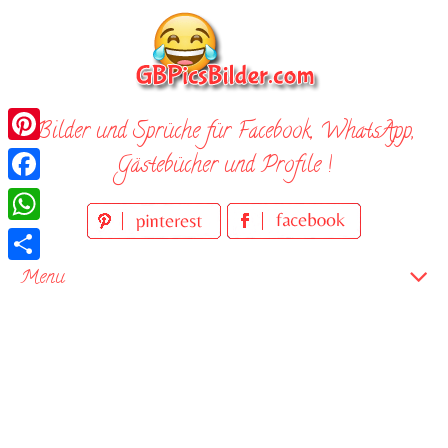
Skip
to
content
Bilder und Sprüche für Facebook, WhatsApp,
Pinterest
Gästebücher und Profile !
Facebook
WhatsApp
Teilen
Menu