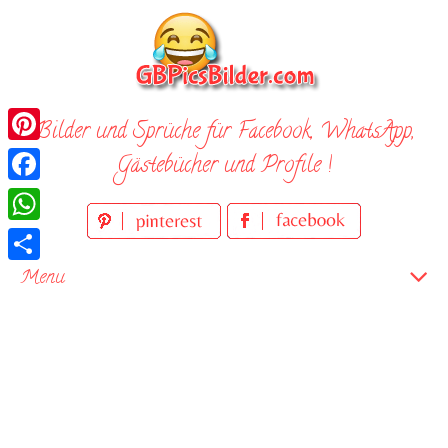
Skip
to
content
Bilder und Sprüche für Facebook, WhatsApp,
Pinterest
Gästebücher und Profile !
Facebook
WhatsApp
Teilen
Menu