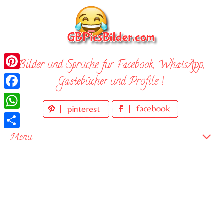
Skip
to
content
Bilder und Sprüche für Facebook, WhatsApp,
Pinterest
Gästebücher und Profile !
Facebook
WhatsApp
Teilen
Menu