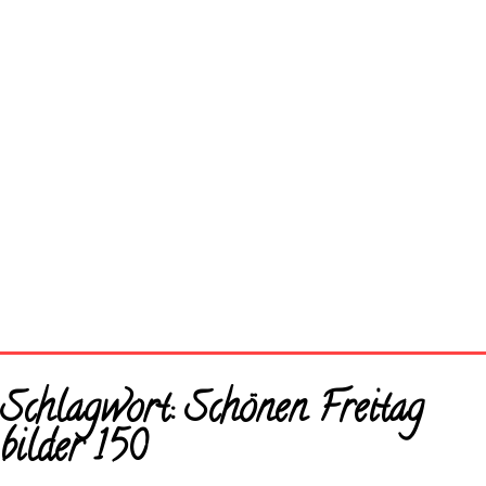
Startseite
Schlagwort:
Schönen Freitag
Neue Bilder
bilder 150