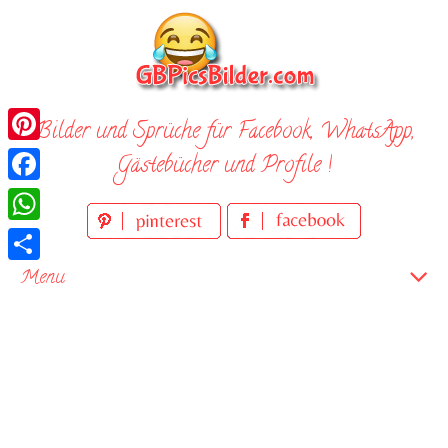
Skip
to
content
Bilder und Sprüche für Facebook, WhatsApp,
Pinterest
Gästebücher und Profile !
Facebook
WhatsApp
Teilen
Menu