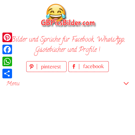
Skip
to
content
Bilder und Sprüche für Facebook, WhatsApp,
Pinterest
Gästebücher und Profile !
Facebook
WhatsApp
Teilen
Menu