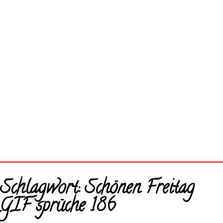
Startseite
Schlagwort:
Schönen Freitag
Neue Bilder
GIF sprüche 186