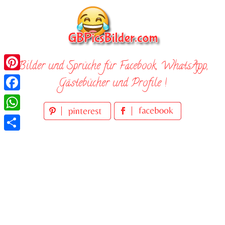
Skip
to
content
Bilder und Sprüche für Facebook, WhatsApp,
Pinterest
Gästebücher und Profile !
Facebook
WhatsApp
Teilen