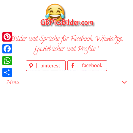
Skip
to
content
Bilder und Sprüche für Facebook, WhatsApp,
Pinterest
Gästebücher und Profile !
Facebook
WhatsApp
Teilen
Menu