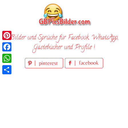
Skip
to
content
Bilder und Sprüche für Facebook, WhatsApp,
Pinterest
Gästebücher und Profile !
Facebook
WhatsApp
Teilen