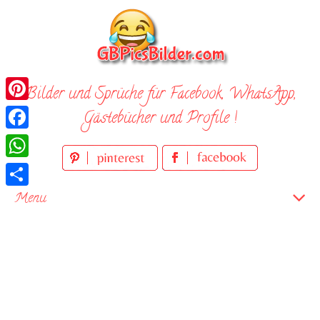
Skip
to
content
Bilder und Sprüche für Facebook, WhatsApp,
Pinterest
Gästebücher und Profile !
Facebook
WhatsApp
Teilen
Menu