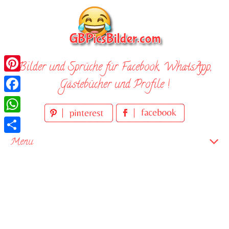
Skip
to
content
Bilder und Sprüche für Facebook, WhatsApp,
Pinterest
Gästebücher und Profile !
Facebook
WhatsApp
Teilen
Menu