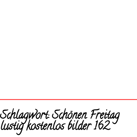
Startseite
Schlagwort:
Schönen Freitag
Neue Bilder
lustig kostenlos bilder 162