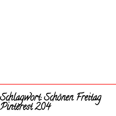
Startseite
Schlagwort:
Schönen Freitag
Neue Bilder
Pinterest 204