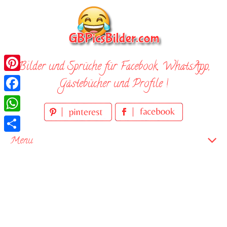
Skip
to
content
Bilder und Sprüche für Facebook, WhatsApp,
Pinterest
Gästebücher und Profile !
Facebook
WhatsApp
Teilen
Menu