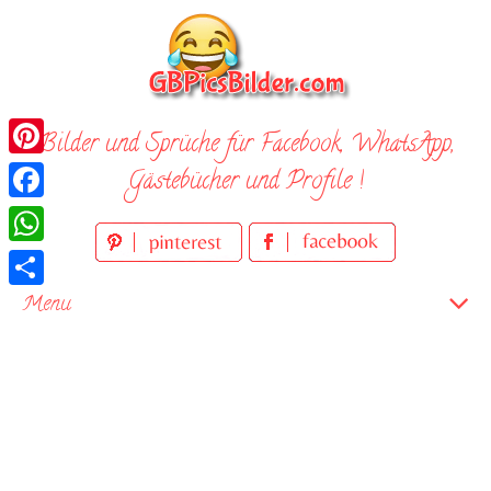
Skip
to
content
Bilder und Sprüche für Facebook, WhatsApp,
Pinterest
Gästebücher und Profile !
Facebook
WhatsApp
Teilen
Menu