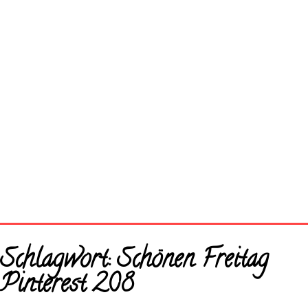
Startseite
Schlagwort:
Schönen Freitag
Neue Bilder
Pinterest 208