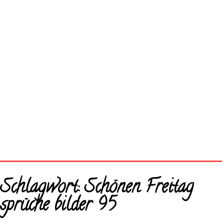
Startseite
Schlagwort:
Schönen Freitag
Neue Bilder
sprüche bilder 95