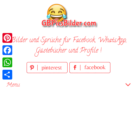
Skip
to
content
Bilder und Sprüche für Facebook, WhatsApp,
Pinterest
Gästebücher und Profile !
Facebook
WhatsApp
Teilen
Menu