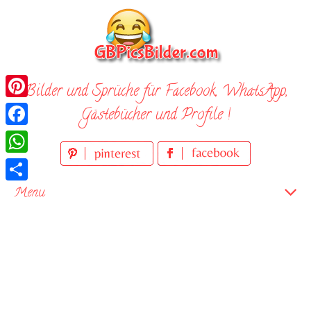
Skip
to
content
Bilder und Sprüche für Facebook, WhatsApp,
Pinterest
Gästebücher und Profile !
Facebook
WhatsApp
Teilen
Menu