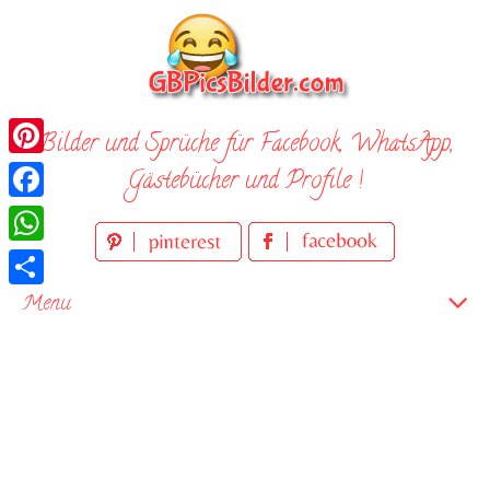
Skip
to
content
Bilder und Sprüche für Facebook, WhatsApp,
Pinterest
Gästebücher und Profile !
Facebook
WhatsApp
Teilen
Menu