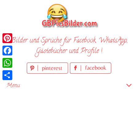
Skip
to
content
Bilder und Sprüche für Facebook, WhatsApp,
Pinterest
Gästebücher und Profile !
Facebook
WhatsApp
Teilen
Menu