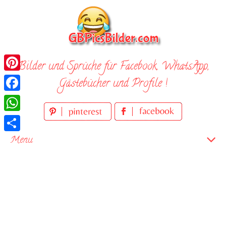
Skip
to
content
Bilder und Sprüche für Facebook, WhatsApp,
Pinterest
Gästebücher und Profile !
Facebook
WhatsApp
Teilen
Menu