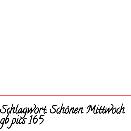
Startseite
Schlagwort:
Schönen Mittwoch
Neue Bilder
gb pics 165