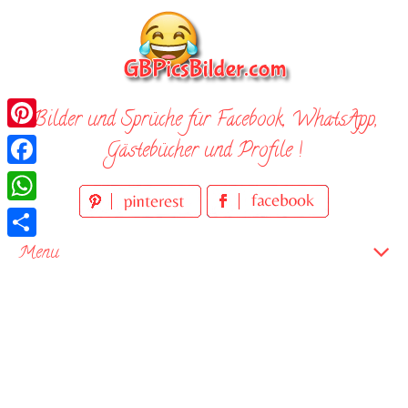
Skip
to
content
Bilder und Sprüche für Facebook, WhatsApp,
Pinterest
Gästebücher und Profile !
Facebook
WhatsApp
Teilen
Menu