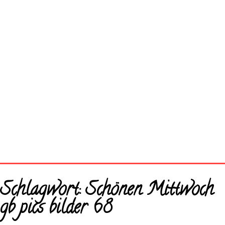
Startseite
Schlagwort:
Schönen Mittwoch
Neue Bilder
gb pics bilder 68