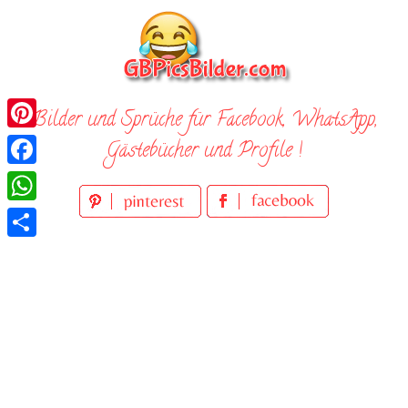
Skip
to
content
Bilder und Sprüche für Facebook, WhatsApp,
Pinterest
Gästebücher und Profile !
Facebook
WhatsApp
Teilen