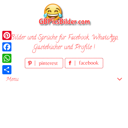
Skip
to
content
Bilder und Sprüche für Facebook, WhatsApp,
Pinterest
Gästebücher und Profile !
Facebook
WhatsApp
Teilen
Menu