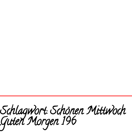
Startseite
Schlagwort:
Schönen Mittwoch
Neue Bilder
Guten Morgen 196