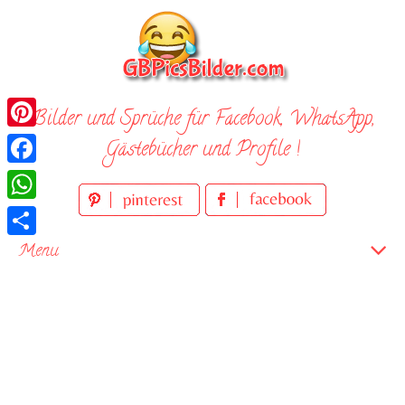
Skip
to
content
Bilder und Sprüche für Facebook, WhatsApp,
Pinterest
Gästebücher und Profile !
Facebook
WhatsApp
Teilen
Menu