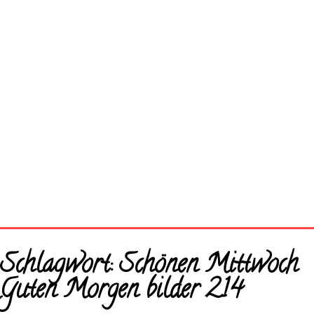
Startseite
Schlagwort:
Schönen Mittwoch
Neue Bilder
Guten Morgen bilder 214