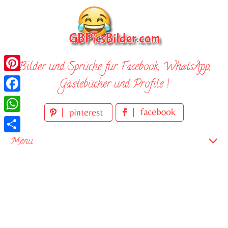
Skip
to
content
Bilder und Sprüche für Facebook, WhatsApp,
Pinterest
Gästebücher und Profile !
Facebook
WhatsApp
Teilen
Menu