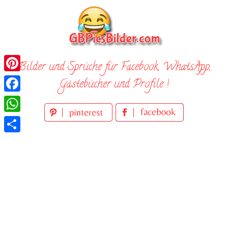
Skip
to
content
Bilder und Sprüche für Facebook, WhatsApp,
Pinterest
Gästebücher und Profile !
Facebook
WhatsApp
Teilen