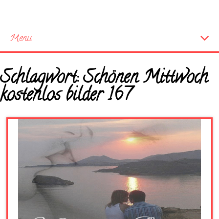
Menu
Startseite
Schlagwort:
Schönen Mittwoch
Neue Bilder
kostenlos bilder 167