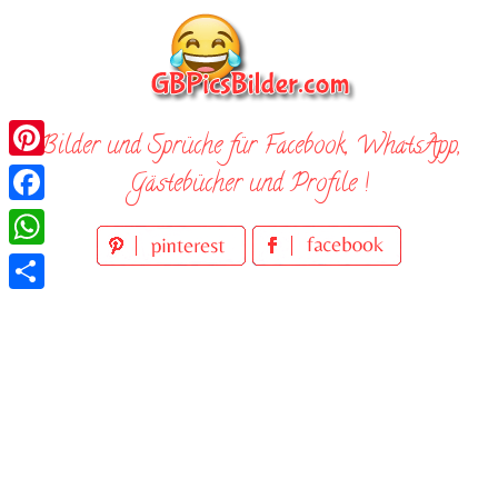
Skip
to
content
Bilder und Sprüche für Facebook, WhatsApp,
Pinterest
Gästebücher und Profile !
Facebook
WhatsApp
Teilen