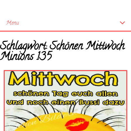
Menu
Startseite
Schlagwort:
Schönen Mittwoch
Neue Bilder
Minions 135