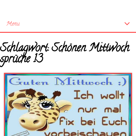
Menu
Startseite
Schlagwort:
Schönen Mittwoch
Neue Bilder
sprüche 13