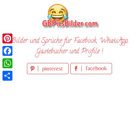
Skip
to
content
Bilder und Sprüche für Facebook, WhatsApp,
Pinterest
Gästebücher und Profile !
Facebook
WhatsApp
Teilen