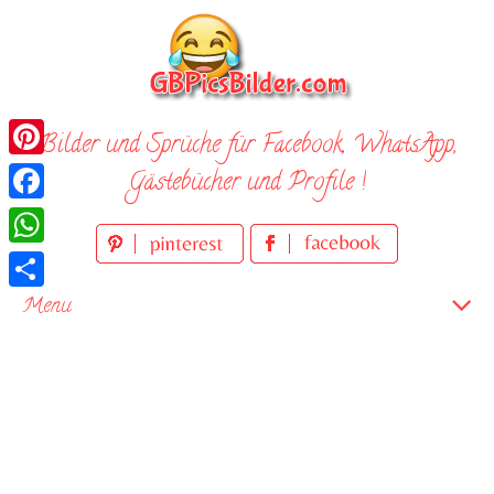
Skip
to
content
Bilder und Sprüche für Facebook, WhatsApp,
Pinterest
Gästebücher und Profile !
Facebook
WhatsApp
Teilen
Menu