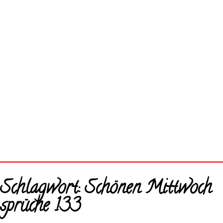
Startseite
Schlagwort:
Schönen Mittwoch
Neue Bilder
sprüche 133